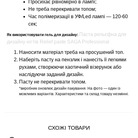
Просихає рівномірно в лампі;
Не треба перекривати топом;
Час полімеризації в УФ/Led лампі — 120-60
сек;
Паста рельєфна для
Як використовувати гель для дизайну:
дизайну нігтів Relief paste SAGA Professional
Наносити матеріал треба на просушений топ.
Наберіть пасту на пензлик і нанесіть її легкими
рухами, створюючи хаотичний візерунок або
наслідуючи заданий дизайн.
Пасту не перекривати топом.
*виробник оновлює дизайн пакування. На фото — один із
можливих варіантів. Характеристики та склад товару незмінні.
СХОЖІ ТОВАРИ