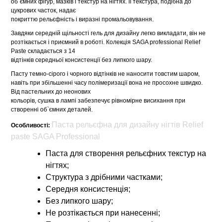
об`ємних фігур, мазків і текстур на нігтях. Її текстура, подібна до
цукрових часток, надає
покриттю рельєфність і виразні промальовування.
Завдяки середній щільності гель для дизайну легко викладати, він не
розтікається і приємний в роботі. Колекція SAGA professional Relief
Paste складається з 14
відтінків середньої консистенції без липкого шару.
Пасту темно-сірого і чорного відтінків не наносити товстим шаром,
навіть при збільшенні часу полімеризації вона не просохне швидко.
Від пастельних до неонових
кольорів, сушка в лампі забезпечує рівномірне висихання при
створенні об`ємних деталей.
Паста рельєфна для дизайну нігтів Relief
Особливості:
paste SAGA Professional
Паста для створення рельєфних текстур на
нігтях;
Структура з дрібними частками;
Середня консистенція;
Без липкого шару;
Не розтікається при нанесенні;