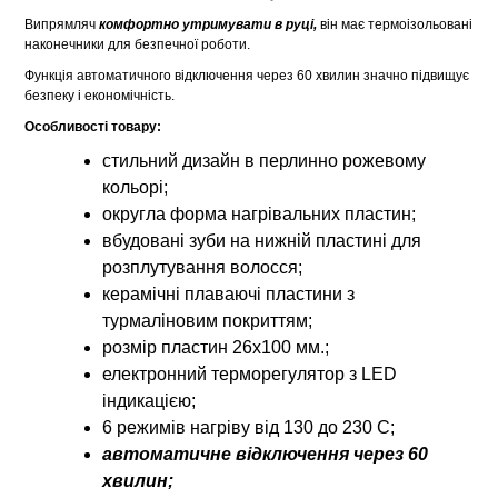
Випрямляч
комфортно утримувати в руці,
він має термоізольовані
наконечники для безпечної роботи.
Функція автоматичного відключення через 60 хвилин значно підвищує
безпеку і економічність.
Особливості товару:
стильний дизайн в перлинно рожевому
кольорі;
округла форма нагрівальних пластин;
вбудовані зуби на нижній пластині для
розплутування волосся;
керамічні плаваючі пластини з
турмаліновим покриттям;
розмір пластин 26x100 мм.;
електронний терморегулятор з LED
індикацією;
6 режимів нагріву від 130 до 230 C;
автоматичне відключення через 60
хвилин;