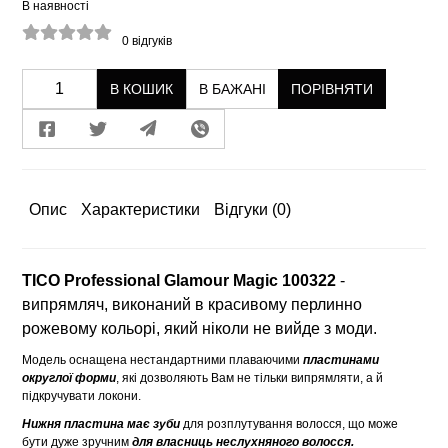
В наявності
0
відгуків
В КОШИК
В БАЖАНІ
ПОРІВНЯТИ
Опис
Характеристики
Відгуки
(0)
TICO Professional Glamour Magic 100322
-
випрямляч, виконаний в красивому перлинно
рожевому кольорі, який ніколи не вийде з моди.
Модель оснащена нестандартними плаваючими
пластинами
округлої форми
, які дозволяють Вам не тільки випрямляти, а й
підкручувати локони.
Нижня пластина має зуби
для розплутування волосся, що може
бути дуже зручним
для власниць неслухняного волосся.