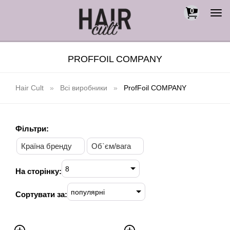
0
Togg
navi
PROFFOIL COMPANY
Hair Cult
Всі виробники
ProfFoil COMPANY
Фільтри:
Країна бренду
Об`єм/вага
8
На сторінку:
популярні
Сортувати за: