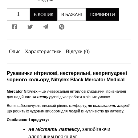
В КОШИК
В БАЖАНІ
ПОРІВНЯТИ
Опис
Характеристики
Відгуки
(0)
Рукавички нітрилові, нестерильні, неприпудрені
чорного кольору, Nitrylex Black Mercator Medical
Mercator Nitrylex
– це універсальні нітрилові рукавички, призначені
для надійного
захисту рук
під час роботи в різних умовах.
Вони забезпечують високий рівень комфорту,
не викликають алергії
,
що робить їх чудовим вибором для людей із чутливістю до латексу.
Особливості продукту:
не містять латексу
, запобігаючи
алергічним реакціям;