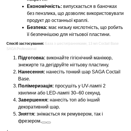
Економічність:
випускається в баночках
без пензлика, що дозволяє використовувати
продукт до останньої краплі.
Безпека:
має низьку кислотність, що робить
її безпечнішою для нігтьової пластини.
Спосіб застосування:
База з шестигранниками, 13 мл Coctail Base
SAGA Professional
Підготовка:
виконайте гігієнічний манікюр,
знежирте та дегідруйте нігтьову пластину.
Нанесення:
нанесіть тонкий шар SAGA Coctail
Base.
Полімеризація:
просушіть у UV-лампі 2
хвилини або LED-лампі 30–60 секунд.
Завершення:
нанесіть топ або інший
декоративний шар.
Зняття:
знімається як ремувером, так і
фрезером.