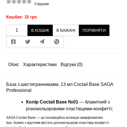
0
відгуків
Кешбек: 15 грн
В КОШИК
В БАЖАНІ
ПОРІВНЯТИ
Опис
Характеристики
Відгуки
(0)
База з шестигранниками, 13 мл Coctail Base SAGA
Professional
Колір Coctail Base №01
— блакитний з
різнокольоровими пластівцями-конфетті;
SAGA Coctail Base — це інноваційна колекція камуфлюючих
баз. Кожен з відтінків містить різнокольорові пластівці-конфетті