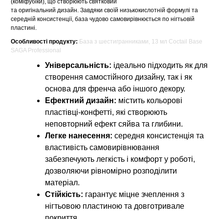
(коміфубіки), що створюють святковий
та оригінальний дизайн. Завдяки своїй низькокислотній формулі та
середній консистенції, база чудово самовирівнюється по нігтьовій
пластині.
Особливості продукту:
База з шестигранниками, 13 мл Coctail Base
SAGA Professional
Універсальність:
ідеально підходить як для
створення самостійного дизайну, так і як
основа для френча або іншого декору.
Ефектний дизайн:
містить кольорові
пластівці-конфетті, які створюють
неповторний ефект сяйва та глибини.
Легке нанесення:
середня консистенція та
властивість самовирівнювання
забезпечують легкість і комфорт у роботі,
дозволяючи рівномірно розподілити
матеріал.
Стійкість:
гарантує міцне зчеплення з
нігтьовою пластиною та довготривале
покриття.