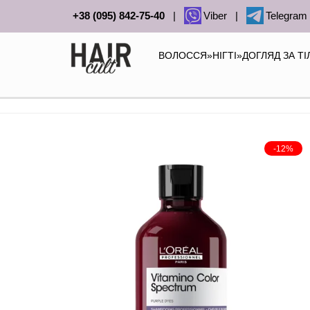
+38 (095) 842-75-40
|
Viber
|
Telegram
ВОЛОССЯ
»
НІГТІ
»
ДОГЛЯД ЗА Т
-12%