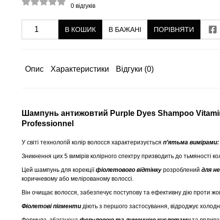
0
відгуків
В КОШИК
В БАЖАНІ
ПОРІВНЯТИ
Опис
Характеристики
Відгуки
(0)
Шампунь антижовтий Purple Dyes Shampoo Vitamino
Professionnel
У світі технологій колір волосся характеризується
п’ятьма вимірами:
Зникнення цих 5 вимірів колірного спектру призводить до тьмяності ко
Цей шампунь для корекції
фіолетового відтінку
розроблений
для н
коричневому або мелірованому волоссі.
Він очищає волосся, забезпечує поступову та ефективну дію проти жо
Фіолетові пігменти
діють з першого застосування, відроджує холодн