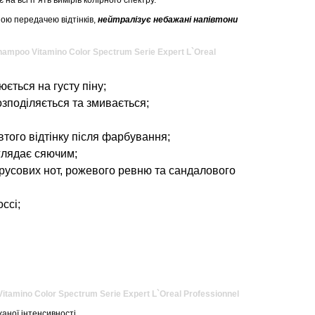
 на всі п`ять вимірів колірного спектру.
ою передачею відтінків,
нейтралізує небажані напівтони
mpoo Vitamino Color Spectrum Serie Expert L`Oreal
ться на густу піну;
озподіляється та змивається;
втого відтінку після фарбування;
глядає сяючим;
трусових нот, рожевого ревню та сандалового
ссі;
amino Color Spectrum Serie Expert L`Oreal Professionnel
аної інтенсивності.