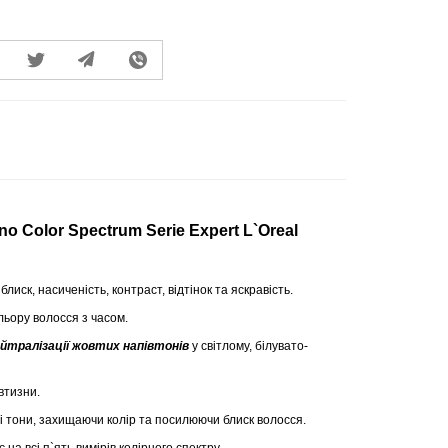
 Color Spectrum Serie Expert L`Oreal
блиск, насиченість, контраст, відтінок та яскравість.
льору волосся з часом.
ейтралізації жовтих напівтонів
у світлому, білувато-
втизни.
і тони, захищаючи колір та посилюючи блиск волосся.