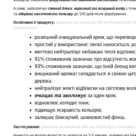
Формула, збагачена
феруловою та лимонною кислотами
та впливає
А саме: забезпечує
сяючий блиск
,
виразний та яскравий колір
з точн
та
зберігає насиченість кольору
до 100 днів після фарбування.
Особливості продукту:
Шампунь антижовтий, 300 мл Purple Dyes Sha
Professionnel
розкішний очищувальний крем, що перетворює
простий у використанні: легко наноситься, р
миттєво нейтралізує небажані теплі відтінки;
91% споживачів зазначає про відсутність жо
93% споживачів зазначає, що їхній блонд ви
вишуканий аромат складається зі свіжих ци
дерева;
нейтралізує жовті відблиски на світлому воло
очищає та зволожує
за один крок;
відновлює холодні тони;
підвищує яскравість кольорів;
залишає блискучий, шовковистий фініш.
Застосування:
Шампунь антижовтий, 300 мл Purple Dyes Shampoo Vit
Нанесіть на вологе волосся та залиште на 2-5 хвилин, залежно від баж