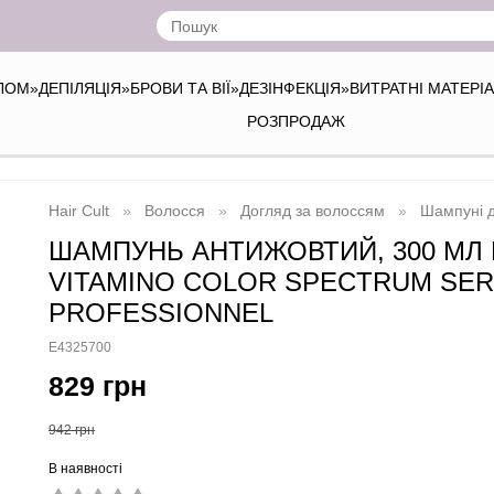
ІЛОМ
»
ДЕПІЛЯЦІЯ
»
БРОВИ ТА ВІЇ
»
ДЕЗІНФЕКЦІЯ
»
ВИТРАТНІ МАТЕРІ
РОЗПРОДАЖ
Hair Cult
Волосся
Догляд за волоссям
Шампуні 
ШАМПУНЬ АНТИЖОВТИЙ, 300 МЛ
VITAMINO COLOR SPECTRUM SER
PROFESSIONNEL
E4325700
829 грн
942 грн
В наявності