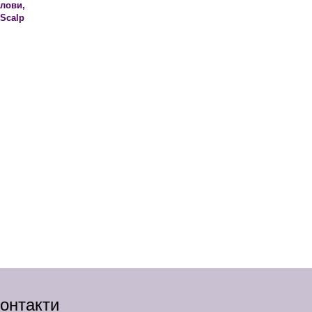
олови,
Scalp
онтакти