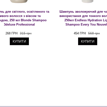
ь для світлого, освітленого та
Шампунь зволожуючий для ча
ивого волосся з вівсом та
використання для тонкого во
ндою, 250 мл Blonde Shampoo
250мл Endless Hydration Li
3deluxe Professional
Shampoo Every You Nouvel
315 грн
568 грн
268 ГРН
454 ГРН
КУПИТИ
КУПИТИ