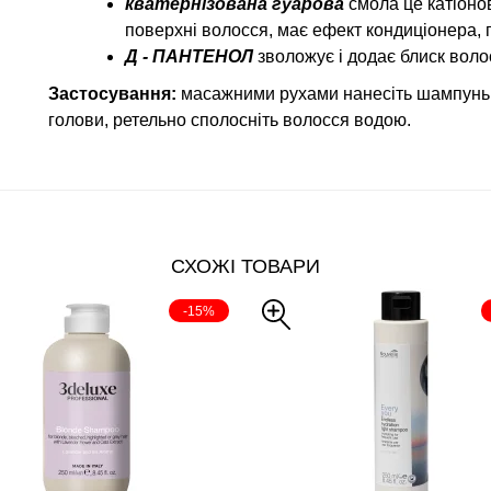
кватернізована гуарова
смола це катіоно
поверхні волосся, має ефект кондиціонера, 
Д - ПАНТЕНОЛ
зволожує і додає блиск воло
Застосування:
масажними рухами нанесіть шампунь 
голови, ретельно сполосніть волосся водою.
СХОЖІ ТОВАРИ
-15%