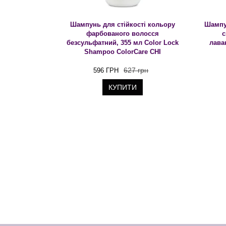
Шампунь для стійкості кольору
Шампун
фарбованого волосся
с
безсульфатний, 355 мл Color Lock
лава
Shampoo ColorCare CHI
627 грн
596 ГРН
КУПИТИ