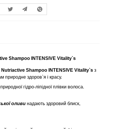
ive Shampoo INTENSIVE Vitality`s
ї
Nutriactive Shampoo INTENSIVE Vitality`s
з
 природне здоров`я і красу.
риродної гідро-ліпідної плівки волоса.
ької оливи
надають здоровий блиск,