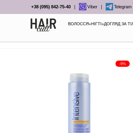
+38 (095) 842-75-40
|
Viber
|
Telegram
ВОЛОССЯ
»
НІГТІ
»
ДОГЛЯД ЗА Т
-9%