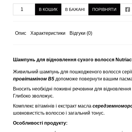
В КОШИК
В БАЖАНІ
ПОРІВНЯТИ
Опис
Характеристики
Відгуки
(0)
Шампунь для відновлення сухого волосся Nutriact
Живильний шампунь для пошкодженого волосся сері
провітаміном В5
допоможе повернути вашим пасмам
Вносить необхідні поживні речовини для відновлення п
Глибоко зволожує.
Комплекс вітамінів і екстракт масла
середземноморс
шовковистість волоссю і загальний тонус.
Особливості продукту: