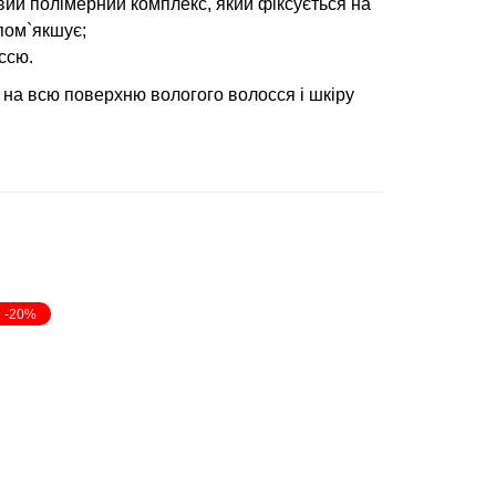
вий полімерний комплекс, який фіксується на
пом`якшує;
ссю.
на всю поверхню вологого волосся і шкіру
-20%