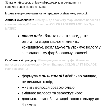
Збагачений соєвою олією у мікродозах для очищення та
запобігає вицвітанню кольору.
Можна використовувати на попередньо освітленому волоссі.
Активні компоненти:
Шампунь для захисту фарбованого волосся з
соєвою олією, 400 мл Shampoo COLOR LAST BIOLAGE Hair Spa
MATRIX
соєва олія
- багата на антиоксиданти,
омега- та жирні кислоти, живить,
кондиціонує, розгладжує та утримує вологу у
зневодненому фарбованому волоссі.
Особливості продукту:
Шампунь для захисту фарбованого
волосся з соєвою олією, 400 мл Shampoo COLOR LAST BIOLAGE
Hair Spa MATRIX
формула
з низьким pH
дбайливо очищає,
не вимиває колір;
живить волосся соєвою олією;
зміцнює волосся та зволожує його;
допомагає запобігти вицвітанню кольору до
4 тижнів;