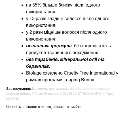
на 35% більше блиску після одного
використання;
у 13 разів гладше волосся після одного
використання;
у 2 рази міцніше волосся після одного
використання;
веганська формула
: без інгредієнтів та
продуктів тваринного походження;
без парабенів, мінеральної олії та
барвників;
Biolage схвалено Cruelty Free International у
рамках програми Leaping Bunny.
Застосування:
Шампунь для захисту фарбованого волосся з
соєвою олією, 400 мл Shampoo COLOR LAST BIOLAGE Hair Spa
MATRIX
Нанесіть на вологе волосся, спіньте та змийте.