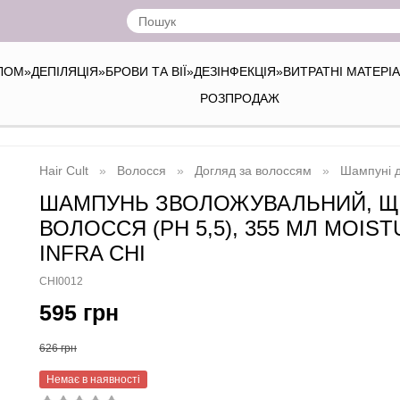
ІЛОМ
»
ДЕПІЛЯЦІЯ
»
БРОВИ ТА ВІЇ
»
ДЕЗІНФЕКЦІЯ
»
ВИТРАТНІ МАТЕРІ
РОЗПРОДАЖ
Hair Cult
Волосся
Догляд за волоссям
Шампуні 
ШАМПУНЬ ЗВОЛОЖУВАЛЬНИЙ, ЩО
ВОЛОССЯ (PH 5,5), 355 МЛ MOI
INFRA CHI
CHI0012
595 грн
626 грн
Немає в наявності