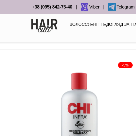
+38 (095) 842-75-40
|
Viber
|
Telegram
ВОЛОССЯ
»
НІГТІ
»
ДОГЛЯД ЗА Т
-5%