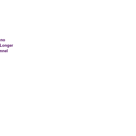
 по
 Longer
onnel