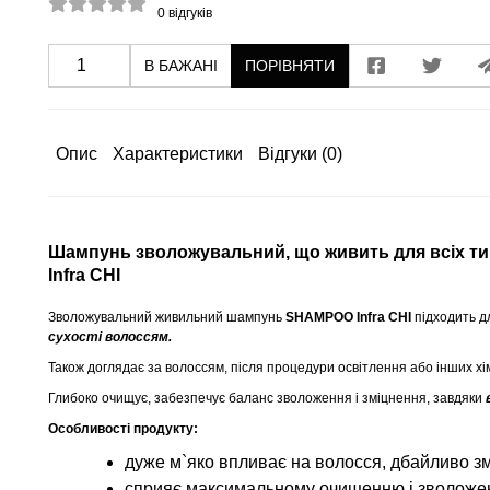
0
відгуків
В БАЖАНІ
ПОРІВНЯТИ
Опис
Характеристики
Відгуки
(0)
Шампунь зволожувальний, що живить для всіх ти
Infra CHI
Зволожувальний живильний шампунь
SHAMPOO Infra CHI
підходить д
сухості волоссям.
Також доглядає за волоссям, після процедури освітлення або інших хі
Глибоко очищує, забезпечує баланс зволоження і зміцнення, завдяки
Особливості продукту:
дуже м`яко впливає на волосся, дбайливо з
сприяє максимальному очищенню і зволоже