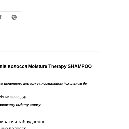
пів волосся Moisture Therapy SHAMPOO
ля щоденного догляду
за нормальним і схильним до
мічних процедур.
високому вмісту шовку.
миваючи забруднення;
нню волосся;