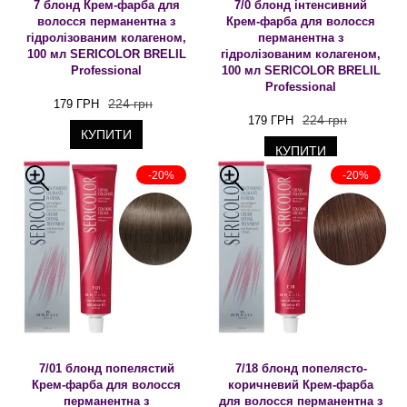
7 блонд Крем-фарба для
7/0 блонд інтенсивний
волосся перманентна з
Крем-фарба для волосся
гідролізованим колагеном,
перманентна з
100 мл SERICOLOR BRELIL
гідролізованим колагеном,
Professional
100 мл SERICOLOR BRELIL
Professional
224 грн
179 ГРН
224 грн
179 ГРН
КУПИТИ
КУПИТИ
-20%
-20%
7/01 блонд попелястий
7/18 блонд попелясто-
Крем-фарба для волосся
коричневий Крем-фарба
перманентна з
для волосся перманентна з