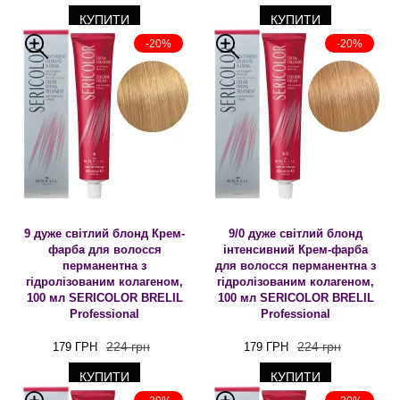
КУПИТИ
КУПИТИ
-20%
-20%
9 дуже світлий блонд Крем-
9/0 дуже світлий блонд
фарба для волосся
інтенсивний Крем-фарба
перманентна з
для волосся перманентна з
гідролізованим колагеном,
гідролізованим колагеном,
100 мл SERICOLOR BRELIL
100 мл SERICOLOR BRELIL
Professional
Professional
224 грн
224 грн
179 ГРН
179 ГРН
КУПИТИ
КУПИТИ