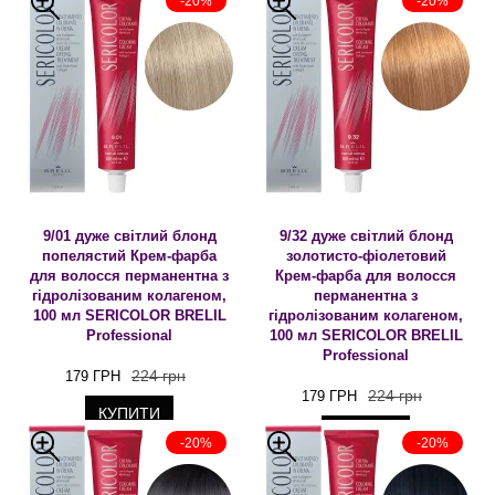
-20%
-20%
9/01 дуже світлий блонд
9/32 дуже світлий блонд
попелястий Крем-фарба
золотисто-фіолетовий
для волосся перманентна з
Крем-фарба для волосся
гідролізованим колагеном,
перманентна з
100 мл SERICOLOR BRELIL
гідролізованим колагеном,
Professional
100 мл SERICOLOR BRELIL
Professional
224 грн
179 ГРН
224 грн
179 ГРН
КУПИТИ
КУПИТИ
-20%
-20%