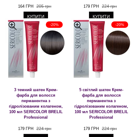
205 грн
224 грн
164 ГРН
179 ГРН
КУПИТИ
КУПИТИ
-20%
-20%
3 темний шатен Крем-
5 світлий шатен Крем-
фарба для волосся
фарба для волосся
перманентна з
перманентна з
гідролізованим колагеном,
гідролізованим колагеном,
100 мл SERICOLOR BRELIL
100 мл SERICOLOR BRELIL
Professional
Professional
224 грн
224 грн
179 ГРН
179 ГРН