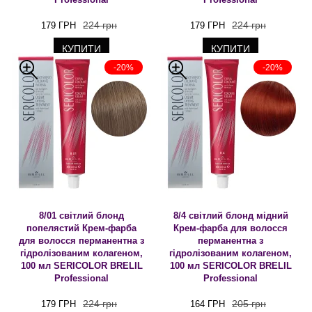
224 грн
224 грн
179 ГРН
179 ГРН
КУПИТИ
КУПИТИ
-20%
-20%
8/01 світлий блонд
8/4 світлий блонд мідний
попелястий Крем-фарба
Крем-фарба для волосся
для волосся перманентна з
перманентна з
гідролізованим колагеном,
гідролізованим колагеном,
100 мл SERICOLOR BRELIL
100 мл SERICOLOR BRELIL
Professional
Professional
224 грн
205 грн
179 ГРН
164 ГРН