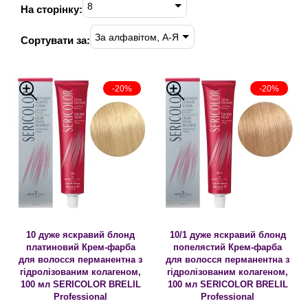
8
На сторінку:
За алфавітом, А-Я
Сортувати за:
-20%
-20%
10 дуже яскравий блонд
10/1 дуже яскравий блонд
платиновий Крем-фарба
попелястий Крем-фарба
для волосся перманентна з
для волосся перманентна з
гідролізованим колагеном,
гідролізованим колагеном,
100 мл SERICOLOR BRELIL
100 мл SERICOLOR BRELIL
Professional
Professional