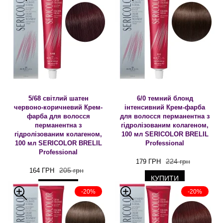
5/68 світлий шатен
6/0 темний блонд
червоно-коричневий Крем-
інтенсивний Крем-фарба
фарба для волосся
для волосся перманентна з
перманентна з
гідролізованим колагеном,
гідролізованим колагеном,
100 мл SERICOLOR BRELIL
100 мл SERICOLOR BRELIL
Professional
Professional
224 грн
179 ГРН
205 грн
164 ГРН
КУПИТИ
КУПИТИ
-20%
-20%