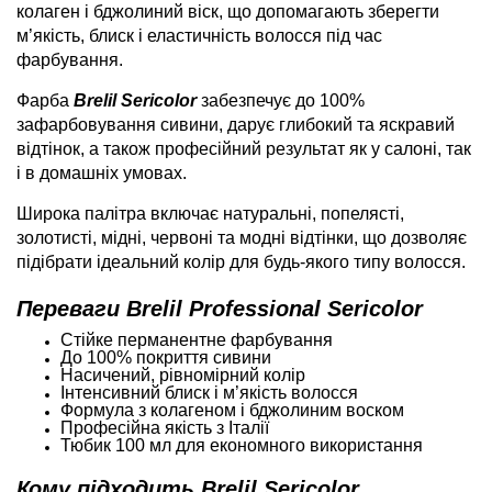
колаген і бджолиний віск, що допомагають зберегти
м’якість, блиск і еластичність волосся під час
фарбування.
Фарба
Brelil Sericolor
забезпечує до 100%
зафарбовування сивини, дарує глибокий та яскравий
відтінок, а також професійний результат як у салоні, так
і в домашніх умовах.
Широка палітра включає натуральні, попелясті,
золотисті, мідні, червоні та модні відтінки, що дозволяє
підібрати ідеальний колір для будь-якого типу волосся.
Переваги Brelil Professional Sericolor
Стійке перманентне фарбування
До 100% покриття сивини
Насичений, рівномірний колір
Інтенсивний блиск і м’якість волосся
Формула з колагеном і бджолиним воском
Професійна якість з Італії
Тюбик 100 мл для економного використання
Кому підходить Brelil Sericolor