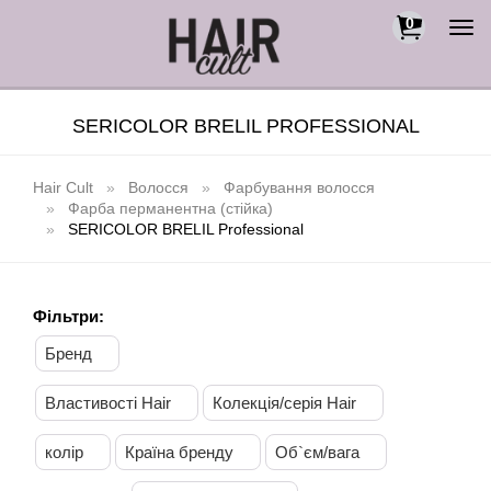
0
Togg
navi
SERICOLOR BRELIL PROFESSIONAL
Hair Cult
Волосся
Фарбування волосся
Фарба перманентна (стійка)
SERICOLOR BRELIL Professional
Фільтри:
Бренд
Властивості Hair
Колекція/серія Hair
колір
Країна бренду
Об`єм/вага