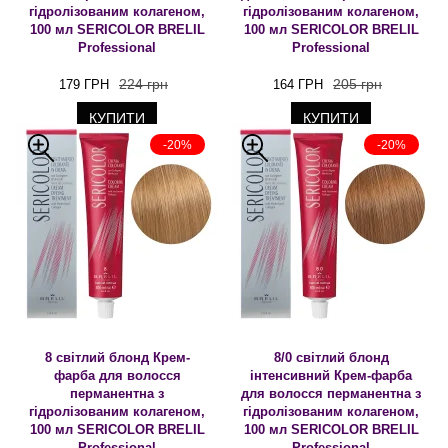
гідролізованим колагеном,
гідролізованим колагеном,
100 мл SERICOLOR BRELIL
100 мл SERICOLOR BRELIL
Professional
Professional
224 грн
205 грн
179 ГРН
164 ГРН
КУПИТИ
КУПИТИ
-20%
-20%
8 світлий блонд Крем-
8/0 світлий блонд
фарба для волосся
інтенсивний Крем-фарба
перманентна з
для волосся перманентна з
гідролізованим колагеном,
гідролізованим колагеном,
100 мл SERICOLOR BRELIL
100 мл SERICOLOR BRELIL
Professional
Professional