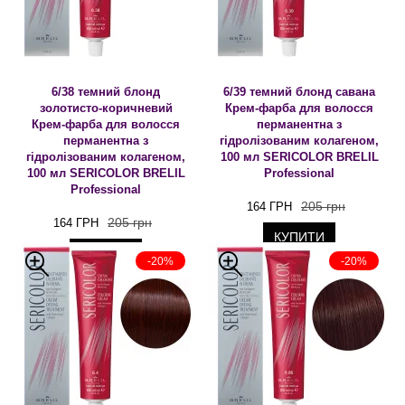
6/38 темний блонд
6/39 темний блонд савана
золотисто-коричневий
Крем-фарба для волосся
Крем-фарба для волосся
перманентна з
перманентна з
гідролізованим колагеном,
гідролізованим колагеном,
100 мл SERICOLOR BRELIL
100 мл SERICOLOR BRELIL
Professional
Professional
205 грн
164 ГРН
205 грн
164 ГРН
КУПИТИ
КУПИТИ
-20%
-20%