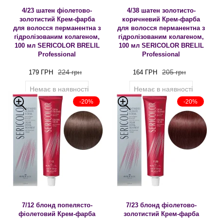
4/23 шатен фіолетово-
4/38 шатен золотисто-
золотистий Крем-фарба
коричневий Крем-фарба
для волосся перманентна з
для волосся перманентна з
гідролізованим колагеном,
гідролізованим колагеном,
100 мл SERICOLOR BRELIL
100 мл SERICOLOR BRELIL
Professional
Professional
224 грн
205 грн
179 ГРН
164 ГРН
Немає в наявності
Немає в наявності
-20%
-20%
7/12 блонд попелясто-
7/23 блонд фіолетово-
фіолетовий Крем-фарба
золотистий Крем-фарба