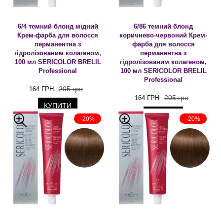
6/4 темний блонд мідний
6/86 темний блонд
Крем-фарба для волосся
коричнево-червоний Крем-
перманентна з
фарба для волосся
гідролізованим колагеном,
перманентна з
100 мл SERICOLOR BRELIL
гідролізованим колагеном,
Professional
100 мл SERICOLOR BRELIL
Professional
205 грн
164 ГРН
205 грн
164 ГРН
КУПИТИ
КУПИТИ
-20%
-20%