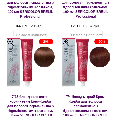
для волосся перманентна з
для волосся перманентна з
гідролізованим колагеном,
гідролізованим колагеном,
100 мл SERICOLOR BRELIL
100 мл SERICOLOR BRELIL
Professional
Professional
205 грн
224 грн
164 ГРН
179 ГРН
Немає в наявності
Немає в наявності
-20%
-20%
7/38 блонд золотисто-
7/4 блонд мідний Крем-
коричневий Крем-фарба
фарба для волосся
для волосся перманентна з
перманентна з
гідролізованим колагеном,
гідролізованим колагеном,
100 мл SERICOLOR BRELIL
100 мл SERICOLOR BRELIL