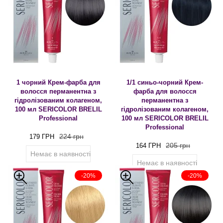
1 чорний Крем-фарба для
1/1 синьо-чорний Крем-
волосся перманентна з
фарба для волосся
гідролізованим колагеном,
перманентна з
100 мл SERICOLOR BRELIL
гідролізованим колагеном,
Professional
100 мл SERICOLOR BRELIL
Professional
224 грн
179 ГРН
205 грн
164 ГРН
Немає в наявності
Немає в наявності
-20%
-20%