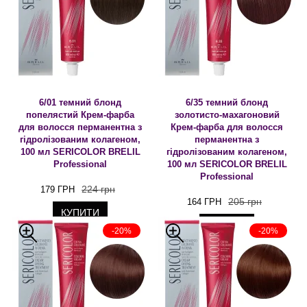
6/01 темний блонд
6/35 темний блонд
попелястий Крем-фарба
золотисто-махагоновий
для волосся перманентна з
Крем-фарба для волосся
гідролізованим колагеном,
перманентна з
100 мл SERICOLOR BRELIL
гідролізованим колагеном,
Professional
100 мл SERICOLOR BRELIL
Professional
224 грн
179 ГРН
205 грн
164 ГРН
КУПИТИ
КУПИТИ
-20%
-20%