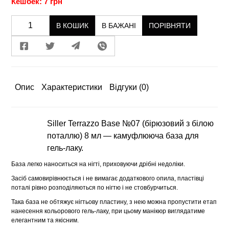
Кешбек: 7 грн
В КОШИК
В БАЖАНІ
ПОРІВНЯТИ
Опис
Характеристики
Відгуки
(0)
Siller Terrazzo Base №07 (бірюзовий з білою
поталлю) 8 мл — камуфлююча база для
гель-лаку.
База легко наноситься на нігті, приховуючи дрібні недоліки.
Засіб самовирівнюється і не вимагає додаткового опила, пластівці
поталі рівно розподіляються по нігтю і не стовбурчиться.
Така база не обтяжує нігтьову пластину, з нею можна пропустити етап
нанесення кольорового гель-лаку, при цьому манікюр виглядатиме
елегантним та якісним.