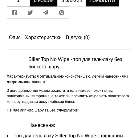
В КОШИК
В БАЖАНІ
ПОРІВНЯТИ
Опис
Характеристики
Відгуки
(0)
Siller Top No Wipe - топ для гель-лаку без
липкого шару.
Характеризується оптимальною консистенцією, легким нанесенням і
дзеркальним глянцем.
З його допомогою можна захистити гель-лакове покриття від
пошкоджень і вигоряння, а також він посилить яскравість початкового
кольору, надавши йому глибокий блиск.
Не має липкого шару та без УФ-фільтрів
Нанесення:
Топ для гель-лаку Siller Top No Wipe є фінішним