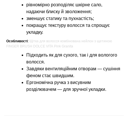
рівномірно розподіляє шкірне сало,
надаючи блиску й зволоження;
зменшує статику та пухнастість;
покращує текстуру волосся та спрощує
укладку.
Особливості
:
Щітка для волосся комбінована нейлон з щетиною
FINGER BRUSH DOLCE VITA Pink Granita
Підходить як для сухого, так і для вологого
волосся.
Завдяки вентиляційним отворам — сушіння
феном стає швидшим.
Ергономічна ручка з висувним
розділювачем — для зручної укладки.