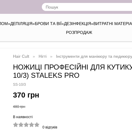
ІЛОМ
»
ДЕПІЛЯЦІЯ
»
БРОВИ ТА ВІЇ
»
ДЕЗІНФЕКЦІЯ
»
ВИТРАТНІ МАТЕРІ
РОЗПРОДАЖ
Hair Cult
Нігті
Інструменти для манікюру та педикюр
НОЖИЦІ ПРОФЕСІЙНІ ДЛЯ КУТИКУЛ
10/3) STALEKS PRO
SS-10/3
370 грн
480 грн
В наявності
0
відгуків