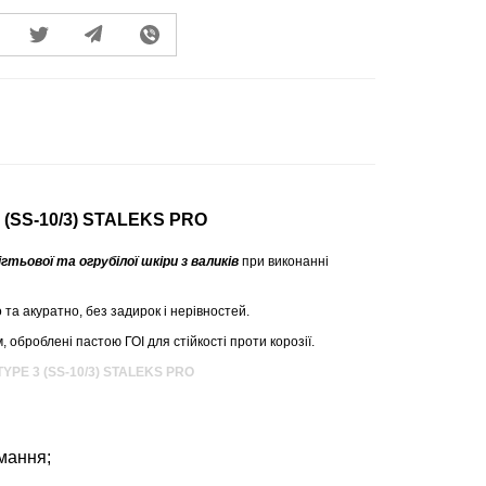
 (SS-10/3) STALEKS PRO
гтьової та огрубілої шкіри з валиків
при виконанні
 та акуратно, без задирок і нерівностей.
 оброблені пастою ГОІ для стійкості проти корозії.
TYPE 3 (SS-10/3) STALEKS PRO
имання;