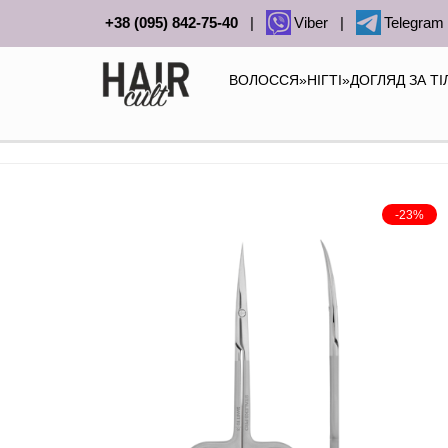
+38 (095) 842-75-40
|
Viber
|
Telegram
ВОЛОССЯ
»
НІГТІ
»
ДОГЛЯД ЗА Т
-23%