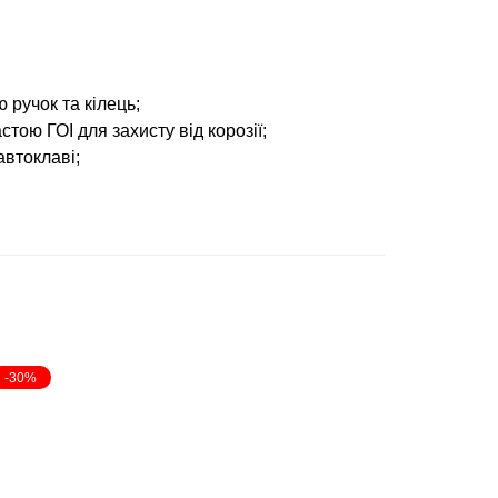
ручок та кілець;
тою ГОІ для захисту від корозії;
автоклаві;
-30%