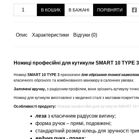
В КОШИК
В БАЖАНІ
ПОРІВНЯТИ
Опис
Характеристики
Відгуки
(0)
Ножиці професійні для кутикули SMART 10 TYPE 3
Ножиці
SMART 10 TYPE 3
призначені
для обрізання тонкої навколоні
класичного обрізного та комбінованого манікюру в салонних умовах.
Заточені вручну,
з радіусним профілем, вони зрізають кутикулу точно
Ножиці для кутикули виготовлені з медичної сталі з матовим покриттям,
Особливості продукту:
Ножиці професійні для кутикули SMART 10 
леза
з класичним радіусом вигину;
форма ручок – прямі, подовжені;
стандартний розмір кілець для зручності тр
ведуча рука - права;