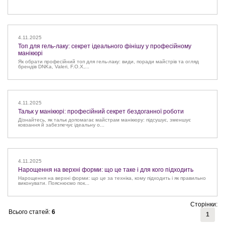
4.11.2025
Топ для гель-лаку: секрет ідеального фінішу у професійному
манікюрі
Як обрати професійний топ для гель-лаку: види, поради майстрів та огляд
брендів DNKa, Valeri, F.O.X,...
4.11.2025
Тальк у манікюрі: професійний секрет бездоганної роботи
Дізнайтесь, як тальк допомагає майстрам манікюру: підсушує, зменшує
ковзання й забезпечує ідеальну о...
4.11.2025
Нарощення на верхні форми: що це таке і для кого підходить
Нарощення на верхні форми: що це за техніка, кому підходить і як правильно
виконувати. Пояснюємо пок...
Сторінки:
Всього статей:
6
1