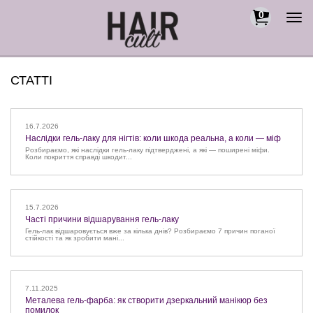
0
Togg
navi
СТАТТІ
16.7.2026
Наслідки гель-лаку для нігтів: коли шкода реальна, а коли — міф
Розбираємо, які наслідки гель-лаку підтверджені, а які — поширені міфи.
Коли покриття справді шкодит...
15.7.2026
Часті причини відшарування гель-лаку
Гель-лак відшаровується вже за кілька днів? Розбираємо 7 причин поганої
стійкості та як зробити мані...
7.11.2025
Металева гель-фарба: як створити дзеркальний манікюр без
помилок