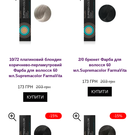
10/72 платиновий блондин
2/0 брюнет Фарба для
коричнево-перламутровий
волосся 60
Фарба для волосся 60
мл.Supremacolor FarmaVita
мл.Supremacolor FarmaVita
203 грн
173 ГРН
203 грн
173 ГРН
КУПИТИ
КУПИТИ
-15%
-15%