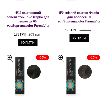
4/12 каштановий
5/0 світлий каштан Фарба
попелястий ірис Фарба для
для волосся 60
волосся 60
мл.Supremacolor FarmaVita
мл.Supremacolor FarmaVita
203 грн
173 ГРН
203 грн
173 ГРН
КУПИТИ
КУПИТИ
-15%
-15%