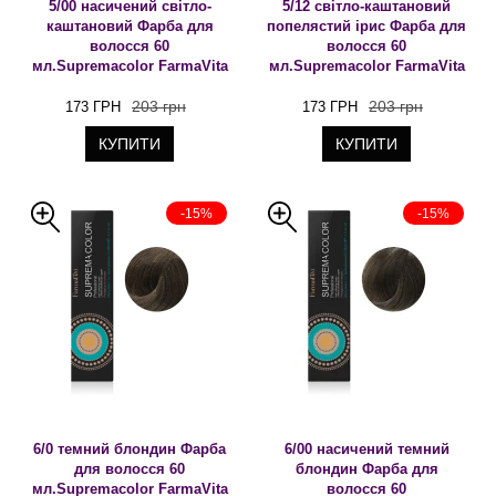
5/00 насичений світло-
5/12 світло-каштановий
каштановий Фарба для
попелястий ірис Фарба для
волосся 60
волосся 60
мл.Supremacolor FarmaVita
мл.Supremacolor FarmaVita
203 грн
203 грн
173 ГРН
173 ГРН
КУПИТИ
КУПИТИ
-15%
-15%
6/0 темний блондин Фарба
6/00 насичений темний
для волосся 60
блондин Фарба для
мл.Supremacolor FarmaVita
волосся 60