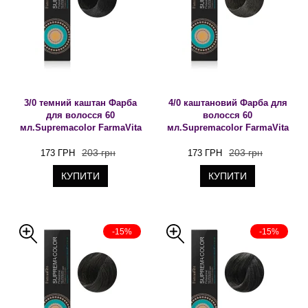
3/0 темний каштан Фарба
4/0 каштановий Фарба для
для волосся 60
волосся 60
мл.Supremacolor FarmaVita
мл.Supremacolor FarmaVita
203 грн
203 грн
173 ГРН
173 ГРН
КУПИТИ
КУПИТИ
-15%
-15%