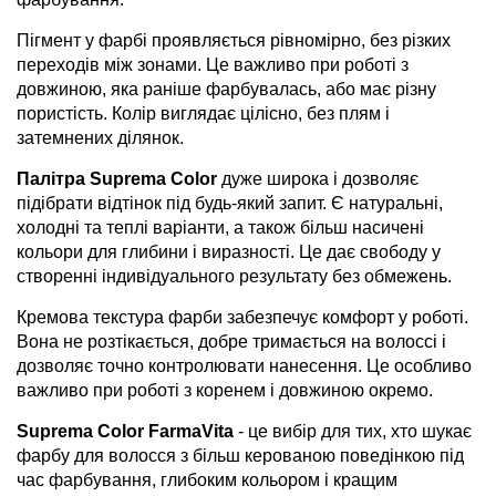
Пігмент у фарбі проявляється рівномірно, без різких
переходів між зонами. Це важливо при роботі з
довжиною, яка раніше фарбувалась, або має різну
пористість. Колір виглядає цілісно, без плям і
затемнених ділянок.
Палітра Suprema Color
дуже широка і дозволяє
підібрати відтінок під будь-який запит. Є натуральні,
холодні та теплі варіанти, а також більш насичені
кольори для глибини і виразності. Це дає свободу у
створенні індивідуального результату без обмежень.
Кремова текстура фарби забезпечує комфорт у роботі.
Вона не розтікається, добре тримається на волоссі і
дозволяє точно контролювати нанесення. Це особливо
важливо при роботі з коренем і довжиною окремо.
Suprema Color FarmaVita
- це вибір для тих, хто шукає
фарбу для волосся з більш керованою поведінкою під
час фарбування, глибоким кольором і кращим