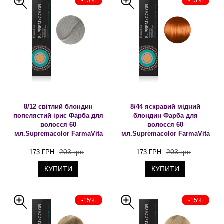
-15%
-15%
8/12 світлий блондин
8/44 яскравий мідний
попелястий ірис Фарба для
блондин Фарба для
волосся 60
волосся 60
мл.Supremacolor FarmaVita
мл.Supremacolor FarmaVita
203 грн
203 грн
173 ГРН
173 ГРН
КУПИТИ
КУПИТИ
-15%
-15%