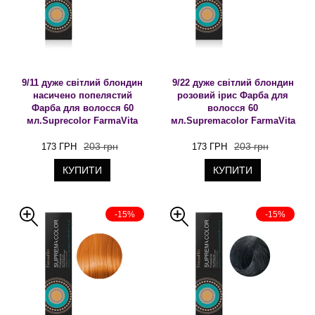
9/11 дуже світлий блондин
9/22 дуже світлий блондин
насичено попелястий
розовий ірис Фарба для
Фарба для волосся 60
волосся 60
мл.Suprecolor FarmaVita
мл.Supremacolor FarmaVita
203 грн
203 грн
173 ГРН
173 ГРН
КУПИТИ
КУПИТИ
-15%
-15%