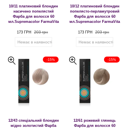
10/11 платиновий блондин
10/12 платиновий блондин
насичено попелястий
попелясто-перламутровий
Фарба для волосся 60
Фарба для волосся 60
мл.Supremacolor FarmaVita
мл.Supremacolor FarmaVita
203 грн
203 грн
173 ГРН
173 ГРН
Немає в наявності
Немає в наявності
-15%
-15%
12/43 спеціальний блондин
12/61 рожевий глянець
мідно золотистий Фарба
Фарба для волосся 60