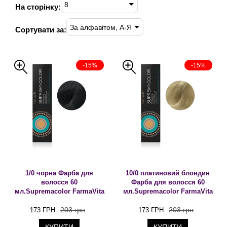
8
На сторінку:
За алфавітом, А-Я
Сортувати за:
-15%
-15%
1/0 чорна Фарба для
10/0 платиновий блондин
волосся 60
Фарба для волосся 60
мл.Supremacolor FarmaVita
мл.Supremacolor FarmaVita
203 грн
203 грн
173 ГРН
173 ГРН