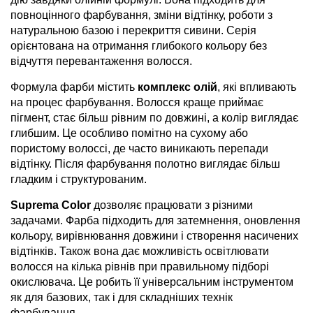
повноцінного фарбування, зміни відтінку, роботи з
натуральною базою і перекриття сивини. Серія
орієнтована на отримання глибокого кольору без
відчуття перевантаження волосся.
Формула фарби містить
комплекс олій
, які впливають
на процес фарбування. Волосся краще приймає
пігмент, стає більш рівним по довжині, а колір виглядає
глибшим. Це особливо помітно на сухому або
пористому волоссі, де часто виникають перепади
відтінку. Після фарбування полотно виглядає більш
гладким і структурованим.
Suprema Color
дозволяє працювати з різними
задачами. Фарба підходить для затемнення, оновлення
кольору, вирівнювання довжини і створення насичених
відтінків. Також вона дає можливість освітлювати
волосся на кілька рівнів при правильному підборі
окислювача. Це робить її універсальним інструментом
як для базових, так і для складніших технік
фарбування.