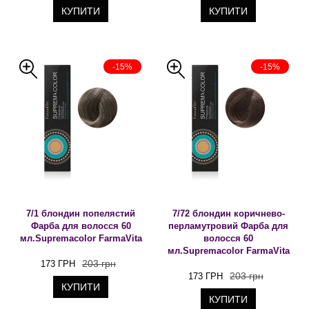
КУПИТИ
КУПИТИ
-15%
-15%
7/1 блондин попелястий
7/72 блондин коричнево-
Фарба для волосся 60
перламутровий Фарба для
мл.Supremacolor FarmaVita
волосся 60
мл.Supremacolor FarmaVita
203 грн
173 ГРН
203 грн
173 ГРН
КУПИТИ
КУПИТИ