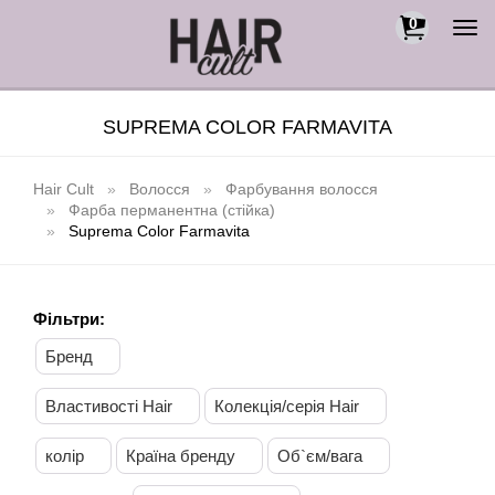
0
Togg
navi
SUPREMA COLOR FARMAVITA
Hair Cult
Волосся
Фарбування волосся
Фарба перманентна (стійка)
Suprema Color Farmavita
Фільтри:
Бренд
Властивості Hair
Колекція/серія Hair
колір
Країна бренду
Об`єм/вага