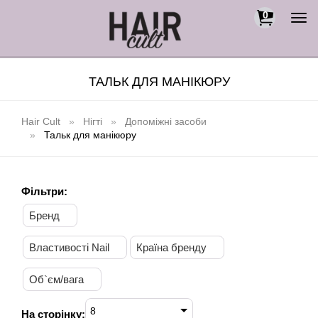
0
Togg
navi
ТАЛЬК ДЛЯ МАНІКЮРУ
Hair Cult
Нігті
Допоміжні засоби
Тальк для манікюру
Фільтри:
Бренд
Властивості Nail
Країна бренду
Об`єм/вага
8
На сторінку: