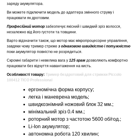
заряду акумулятора.
Ви можете підключити модель до адаптера змінного струму і
працювати як дротовим.
Професійний мотор
забезпечує якісний і швидкий зріз волосся,
незалежно від його густоти та товщини.
Варто відзначити також, що мотор має мікропроцесорне управління,
завдяки чому тример стриже
з однаковою швидкістю і потужністю
поки акумулятор повністю не розрядиться.
Скромні габарити і невелика вага у
125 грам
дозволяють комфортно
працювати без відчуття навантаження на кисть.
Особливості товару:
Тример бездротовий для стрижки Piccolo
100412 TICO Professional
ергономічна форма корпусу;
легка і маневрена модель;
швидкознімний ножовий блок 32 мм.;
мінімальний зріз 0.4 мм.;
роторний мотор з частотою 5600 об/год.;
Li-Ion акумулятор;
автономна робота 120 хвилин;