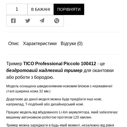
В БАЖАНІ
ПОРІВНЯТИ
Опис
Характеристики
Відгуки
(0)
Тример
TICO Professional Piccolo 100412
- це
бездротовий надлегкий тример
для окантовки
або роботи з бородою.
Модель оснащена швидкознімним ножовим блоком з нержавіючої
сталі (ширина ножа 32 мм.)
Додатково до даної моделі можна буде придбати інші ножі,
наприклад, Т-подібний або дизайнерський ножі.
Працює модель від вбудованого Li-Ion акумулятора, який забезпечує
машинку автономною роботою протягом 120 хвилин.
Тример можна заряджати в будь-який момент, незалежно від рівня