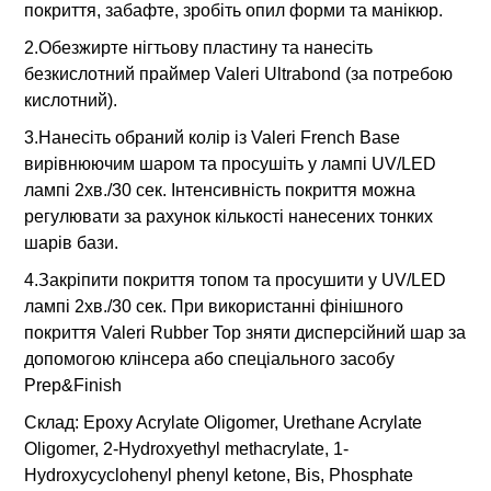
покриття, забафте, зробіть опил форми та манікюр.
2.Обезжирте нігтьову пластину та нанесіть
безкислотний праймер Valeri Ultrabond (за потребою
кислотний).
3.Нанесіть обраний колір із Valeri French Base
вирівнюючим шаром та просушіть у лампі UV/LED
лампі 2хв./30 сек. Інтенсивність покриття можна
регулювати за рахунок кількості нанесених тонких
шарів бази.
4.Закріпити покриття топом та просушити у UV/LED
лампі 2хв./30 сек. При використанні фінішного
покриття Valeri Rubber Top зняти дисперсійний шар за
допомогою клінсера або cпеціального засобу
Prep&Finish
Склад: Epoxy Acrylate Oligomer, Urethane Acrylate
Oligomer, 2-Hydroxyethyl methacrylate, 1-
Hydroxycyclohenyl phenyl ketone, Bis, Phosphate