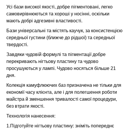
Усі бази високої якості, добре пігментовані, легко
самовирівнюються та хороші у носінні, оскільки
мають добрі адгезивні властивості.
Бази універсальні та містять каучук, за консистенцією
середньої густини (ближче до рідшої) та середньої
твердості.
Завдяки чудовій формулі та пігментації добре
перекривають нігтьову пластину та чудово
просушуються у лампі. Чудово носяться більше 21
дня.
Колекція камуфлюючих баз призначена не тільки для
економії часу клієнта, але і для полегшення роботи
майстра й зменшення тривалості самої процедури,
без втрати якості.
Технологія нанесення:
1.Підготуйте нігтьову пластину: зніміть попереднє