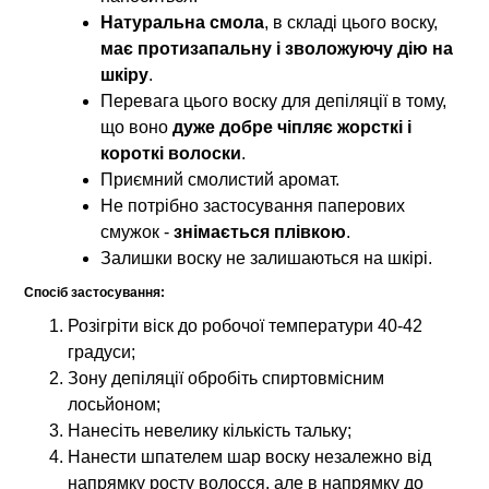
Натуральна смола
, в складі цього воску,
має протизапальну і зволожуючу дію на
шкіру
.
Перевага цього воску для депіляції в тому,
що воно
дуже добре чіпляє жорсткі і
короткі волоски
.
Приємний смолистий аромат.
Не потрібно застосування паперових
смужок -
знімається плівкою
.
Залишки воску не залишаються на шкірі.
Спосіб застосування:
Розігріти віск до робочої температури 40-42
градуси;
Зону депіляції обробіть спиртовмісним
лосьйоном;
Нанесіть невелику кількість тальку;
Нанести шпателем шар воску незалежно від
напрямку росту волосся, але в напрямку до