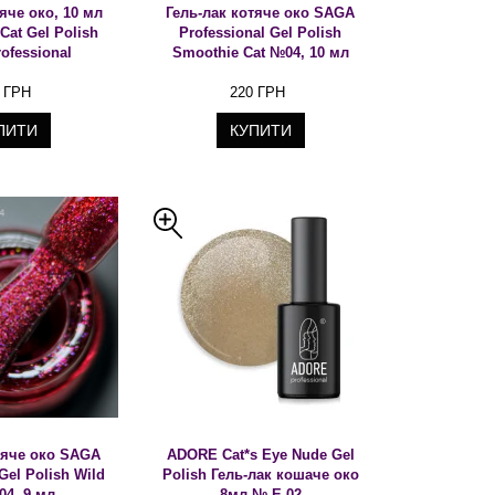
яче око, 10 мл
Гель-лак котяче око SAGA
at Gel Polish
Professional Gel Polish
ofessional
Smoothie Cat №04, 10 мл
 ГРН
220 ГРН
ПИТИ
КУПИТИ
тяче око SAGA
ADORE Cat*s Eye Nude Gel
Gel Polish Wild
Polish Гель-лак кошаче око
04, 9 мл
8мл № E-02