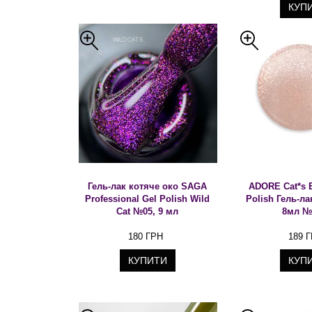
КУП
Гель-лак котяче око SAGA
ADORE Cat*s 
Professional Gel Polish Wild
Polish Гель-л
Cat №05, 9 мл
8мл №
180 ГРН
189 
КУПИТИ
КУП