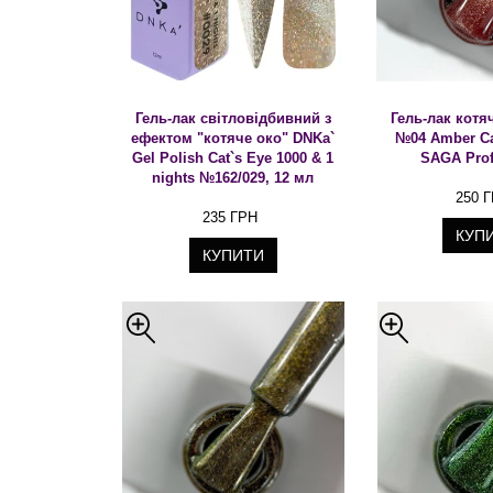
Гель-лак світловідбивний з
Гель-лак котя
ефектом "котяче око" DNKa`
№04 Amber Ca
Gel Polish Cat`s Eye 1000 & 1
SAGA Prof
nights №162/029, 12 мл
250 
235 ГРН
КУП
КУПИТИ