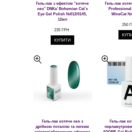
Гель-лак з ефектом "котяче
Гель-лак кот
око" DNKa’ Bohemian Cat`s
Professional
Eye Gel Polish №012/0145,
WineCat №
12мл
250 
235 ГРН
КУП
КУПИТИ
Гель-лак котяче око з
Гель-лак ко
дрібною поталлю та легким
перламутрови
світловідбиваючим ефектом
ADORE Gel Poli