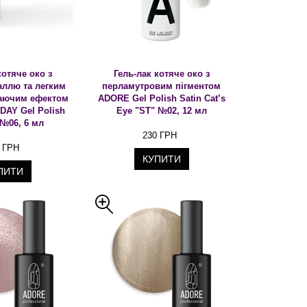
котяче око з
Гель-лак котяче око з
аллю та легким
перламутровим пігментом
ваючим ефектом
ADORE Gel Polish Satin Cat’s
AY Gel Polish
Eye "ST" №02, 12 мл
 №06, 6 мл
230 ГРН
 ГРН
КУПИТИ
ПИТИ