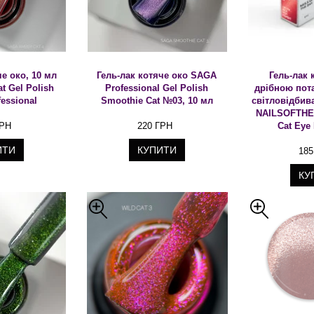
че око, 10 мл
Гель-лак котяче око SAGA
Гель-лак 
t Gel Polish
Professional Gel Polish
дрібною пот
essional
Smoothie Cat №03, 10 мл
світловідби
NAILSOFTHED
ГРН
220 ГРН
Cat Eye
ИТИ
КУПИТИ
185
КУ