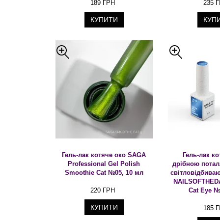
189 ГРН
235 
КУПИТИ
КУП
Гель-лак котяче око SAGA
Гель-лак ко
Professional Gel Polish
дрібною потал
Smoothie Cat №05, 10 мл
світловідбива
NAILSOFTHEDA
220 ГРН
Cat Eye №
КУПИТИ
185 