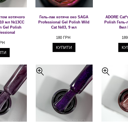
ктом котячого
Гель-лак котяче око SAGA
ADORE Cat*s
 10 мл №13CC
Professional Gel Polish Wild
Polish Гель-
n Gel Polish
Cat №03, 9 мл
8мл 
essional
180 ГРН
189
ГРН
КУПИТИ
КУ
ИТИ