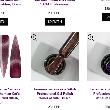
ceblue, 12 мл
SAGA Professional
180
ГРН
200 ГРН
КУ
ИТИ
КУПИТИ
ектом "котяче
Гель-лак котяче око SAGA
Гель-лак ко
hemian Cat`s
Professional Gel Polish
Profession
h №013/0146,
WineCat №07, 10 мл
WineCat 
мл
250 ГРН
250