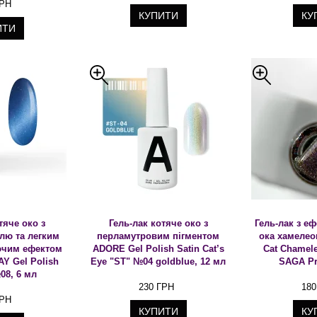
ГРН
КУПИТИ
КУ
ИТИ
тяче око з
Гель-лак котяче око з
Гель-лак з е
лю та легким
перламутровим пігментом
ока хамелео
ючим ефектом
ADORE Gel Polish Satin Cat’s
Cat Chamele
Y Gel Polish
Eye "ST" №04 goldblue, 12 мл
SAGA Pr
08, 6 мл
230 ГРН
180
ГРН
КУПИТИ
КУ