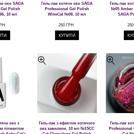
яче око SAGA
Гель-лак котяче око SAGA
Гель-лак кот
 Gel Polish
Professional Gel Polish
№05 Amber C
06, 10 мл
WineCat №08, 10 мл
SAGA Pr
ГРН
250 ГРН
250
ИТИ
КУПИТИ
КУ
тяче око з
Гель-лак з ефектом котячого
Гель-лак ко
м пігментом
ока хамелеон, 10 мл №15CC
Professional 
sh Satin Cat’s
Cat Chameleon Gel Polish
Cat №