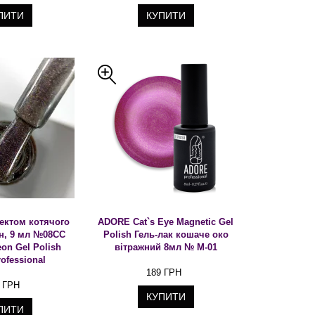
ПИТИ
КУПИТИ
фектом котячого
ADORE Cat`s Eye Magnetic Gel
н, 9 мл №08CC
Polish Гель-лак кошаче око
on Gel Polish
вітражний 8мл № М-01
ofessional
189 ГРН
 ГРН
КУПИТИ
ПИТИ