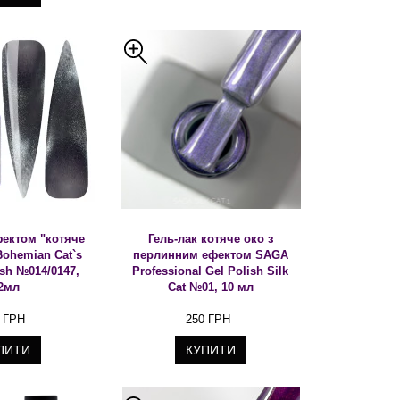
фектом "котяче
Гель-лак котяче око з
Bohemian Cat`s
перлинним ефектом SAGA
ish №014/0147,
Professional Gel Polish Silk
2мл
Cat №01, 10 мл
 ГРН
250 ГРН
ПИТИ
КУПИТИ