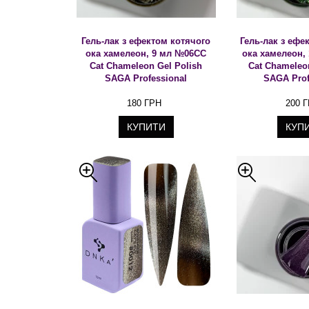
Гель-лак з ефектом котячого
Гель-лак з ефе
ока хамелеон, 9 мл №06CC
ока хамелеон,
Cat Chameleon Gel Polish
Cat Chameleo
SAGA Professional
SAGA Prof
180 ГРН
200 
КУПИТИ
КУП