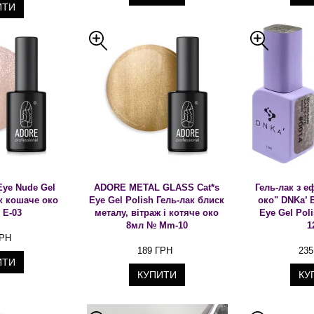
ИТИ
Eye Nude Gel
ADORE METAL GLASS Cat*s
Гель-лак з е
ак кошаче око
Eye Gel Polish Гель-лак блиск
око" DNKa’ 
 E-03
металу, вітраж і котяче око
Eye Gel Pol
8мл № Mm-10
1
ГРН
189 ГРН
235
ИТИ
КУПИТИ
КУ