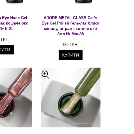
 Eye Nude Gel
ADORE METAL GLASS Cat*s
лак кошаче око
Eye Gel Polish Гель-лак блиск
№ E-01
металу, вітраж і котяче око
8мл № Mm-08
 ГРН
189 ГРН
ПИТИ
КУПИТИ