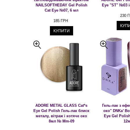
NAILSOFTHEDAY Gel Polish
Eye "ST" №03 i
Cat Eye №07, 6 мл
230 
185 ГРН
КУП
КУПИТИ
ADORE METAL GLASS Cat*s
Гель-лак з еф
Eye Gel Polish Гель-лак блиск
око" DNKa’ Bo
металу, вітраж і котяче око
Eye Gel Polis
8мл № Mm-09
12