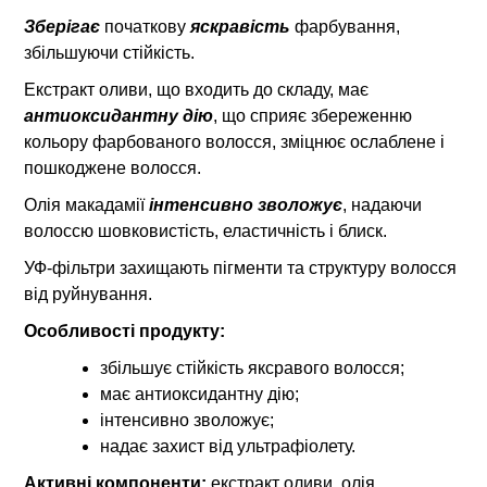
Зберігає
початкову
яскравість
фарбування,
збільшуючи стійкість.
Екстракт оливи, що входить до складу, має
антиоксидантну дію
, що сприяє збереженню
кольору фарбованого волосся, зміцнює ослаблене і
пошкоджене волосся.
Олія макадамії
інтенсивно зволожує
, надаючи
волоссю шовковистість, еластичність і блиск.
УФ-фільтри захищають пігменти та структуру волосся
від руйнування.
Особливості продукту:
збільшує стійкість яксравого волосся;
має антиоксидантну дію;
інтенсивно зволожує;
надає захист від ультрафіолету.
Активні компоненти:
екстракт оливи, олія