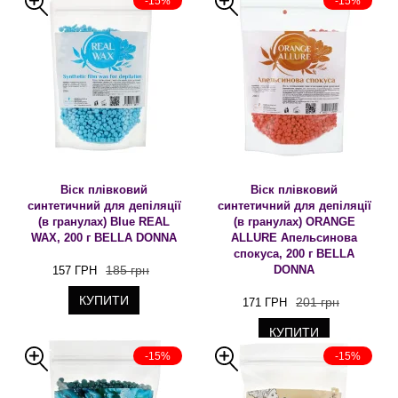
-15%
-15%
Віск плівковий
Віск плівковий
синтетичний для депіляції
синтетичний для депіляції
(в гранулах) Blue REAL
(в гранулах) ORANGE
WAX, 200 г BELLA DONNA
ALLURE Апельсинова
спокуса, 200 г BELLA
185 грн
DONNA
157 ГРН
КУПИТИ
201 грн
171 ГРН
КУПИТИ
-15%
-15%