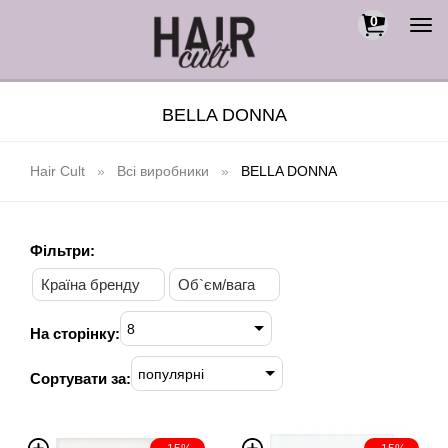
0
Togg
navi
BELLA DONNA
Hair Cult
Всі виробники
BELLA DONNA
Фільтри:
Країна бренду
Об`єм/вага
8
На сторінку:
популярні
Сортувати за: