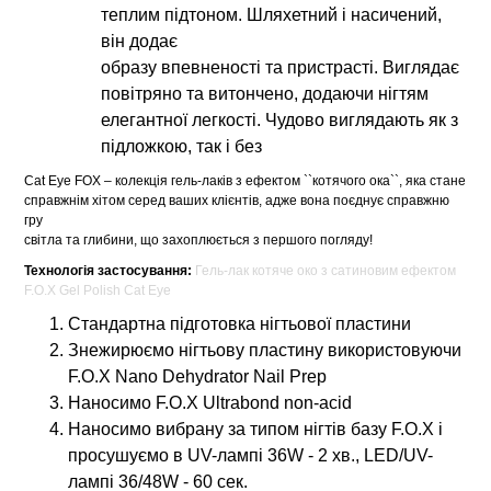
теплим підтоном. Шляхетний і насичений,
він додає
образу впевненості та пристрасті. Виглядає
повітряно та витончено, додаючи нігтям
елегантної легкості. Чудово виглядають як з
підложкою, так і без
Cat Eye FOX – колекція гель-лаків з ефектом ``котячого ока``, яка стане
справжнім хітом серед ваших клієнтів, адже вона поєднує справжню
гру
світла та глибини, що захоплюється з першого погляду!
Технологія застосування:
Гель-лак котяче око з сатиновим ефектом
F.O.X Gel Polish Cat Eye
Стандартна підготовка нігтьової пластини
Знежирюємо нігтьову пластину використовуючи
F.O.X Nano Dehydrator Nail Prep
Наносимо F.O.X Ultrabond non-acid
Наносимо вибрану за типом нігтів базу F.O.X і
просушуємо в UV-лампі 36W - 2 хв., LED/UV-
лампі 36/48W - 60 сек.