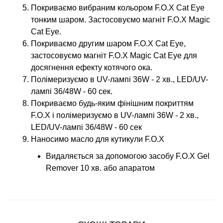
Покриваємо вибраним кольором F.O.X Cat Eye
тонким шаром. Застосовуємо магніт F.O.X Magic
Cat Eye.
Покриваємо другим шаром F.O.X Cat Eye,
застосовуємо магніт F.O.X Magic Cat Eye для
досягнення ефекту котячого ока.
Полімеризуємо в UV-лампі 36W - 2 хв., LED/UV-
лампі 36/48W - 60 сек.
Покриваємо будь-яким фінішним покриттям
F.O.X і полімеризуємо в UV-лампі 36W - 2 хв.,
LED/UV-лампі 36/48W - 60 сек
Наносимо масло для кутикули F.O.X
Видаляється за допомогою засобу F.O.X Gel
Remover 10 хв. або апаратом