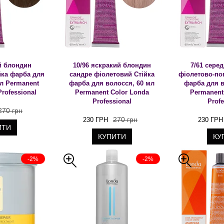
ій блондин
10/96 яскракий блондин
7/61 сере
йка фарба для
сандре фіолетовий Стійка
фіолетово-по
мл Permanent
фарба для волосся, 60 мл
фарба для в
Professional
Permanent Color Londa
Permanent
Professional
Profe
270 грн
270 грн
230 ГРН
230 ГРН
ИТИ
КУПИТИ
КУ
-2%
-2%