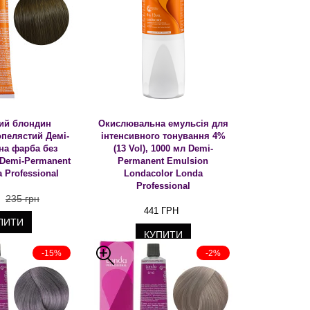
ний блондин
Окислювальна емульсія для
пелястий Демі-
інтенсивного тонування 4%
на фарба без
(13 Vol), 1000 мл Demi-
 Demi-Permanent
Permanent Emulsion
 Professional
Londacolor Londa
Professional
235 грн
441 ГРН
ПИТИ
КУПИТИ
-15%
-2%