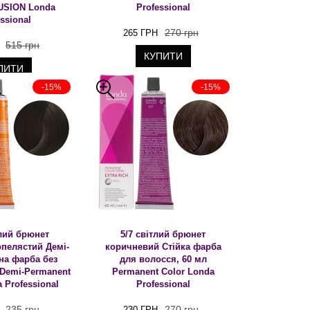
USION Londa
Professional
ssional
270 грн
265 ГРН
515 грн
КУПИТИ
ПИТИ
-15%
-15%
тлий брюнет
5/7 світлий брюнет
пелястий Демі-
коричневий Стійка фарба
на фарба без
для волосся, 60 мл
 Demi-Permanent
Permanent Color Londa
 Professional
Professional
235 грн
270 грн
230 ГРН