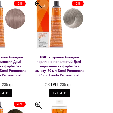
-2%
-2%
вітлий блондин
10/81 яскравий блондин
елястий Демі-
перлинно-попелястий Демі-
на фарба без
перманентна фарба без
 Demi-Permanent
аміаку, 60 мл Demi-Permanent
 Professional
Color Londa Professional
235 грн
235 грн
230 ГРН
ПИТИ
КУПИТИ
-2%