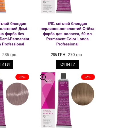
вітлий блондин
8/81 світлий блондин
олетовий Демі-
перлинно-попелястий Стійка
на фарба без
фарба для волосся, 60 мл
 Demi-Permanent
Permanent Color Londa
 Professional
Professional
235 грн
270 грн
265 ГРН
ПИТИ
КУПИТИ
-2%
-2%