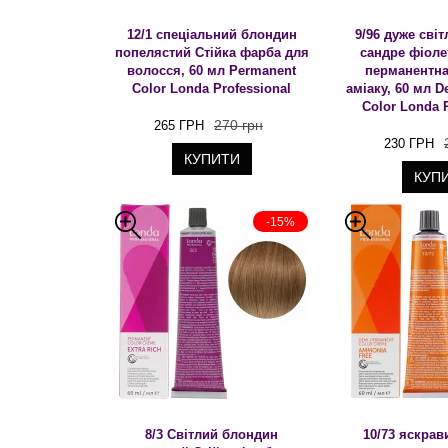
12/1 спеціальний блондин
9/96 дуже сві
попелястий Стійка фарба для
сандре фіоле
волосся, 60 мл Permanent
перманентна
Color Londa Professional
аміаку, 60 мл 
Color Londa 
270 грн
265 ГРН
230 ГРН
КУПИТИ
КУП
-15%
8/3 Світлий блондин
10/73 яскра