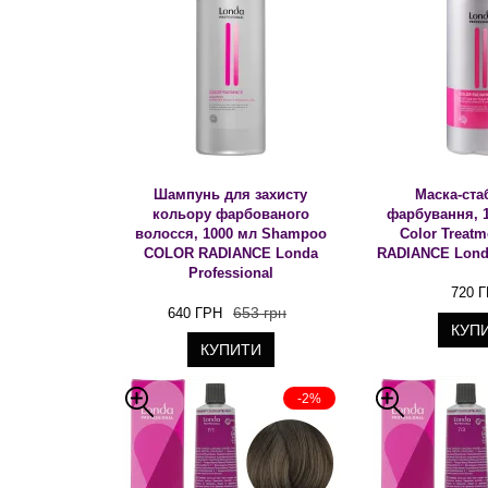
Шампунь для захисту
Маска-ста
кольору фарбованого
фарбування, 1
волосся, 1000 мл Shampoo
Color Treat
COLOR RADIANCE Londa
RADIANCE Londa
Professional
720 
653 грн
640 ГРН
КУП
КУПИТИ
-2%