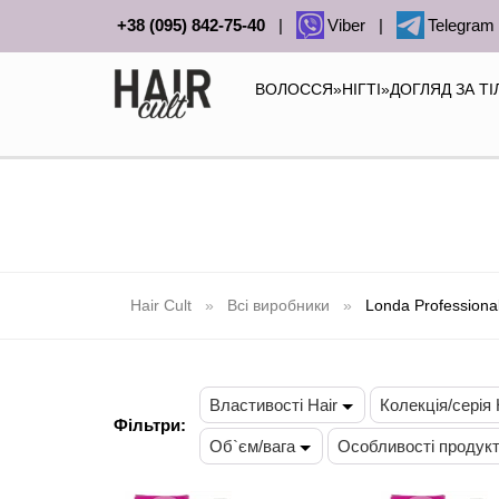
+38 (095) 842-75-40
|
Viber
|
Telegram
ВОЛОССЯ
»
НІГТІ
»
ДОГЛЯД ЗА Т
Hair Cult
Всі виробники
Londa Professiona
Властивості Hair
Колекція/серія 
Фільтри:
Об`єм/вага
Особливості продук