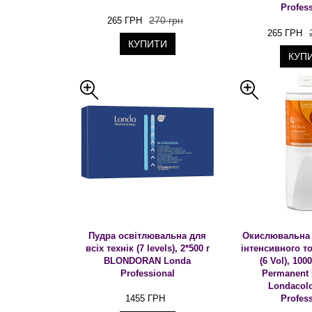
Profes
270 грн
265 ГРН
265 ГРН
КУПИТИ
КУП
Пудра освітлювальна для
Окислювальна 
всіх технік (7 levels), 2*500 г
інтенсивного т
BLONDORAN Londa
(6 Vol), 10
Professional
Permanent
Londacol
1455 ГРН
Profes