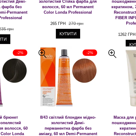
отистий Демі-
золотистий Стійка фарба для
пошкодженн
 фарба без
волосся, 60 мл Permanent
кератином, 7
Demi-Permanent
Color Londa Professional
Reconstruct
Professional
FIBER INF
270 грн
Profe
265 ГРН
235 грн
КУПИТИ
1262 ГРН
ИТИ
КУ
-2%
-2%
ий брюнет
8/43 світлий блондин мідно-
Маска для 
попелястий
золотистий Демі-
пошкодженн
ля волосся, 60
перманентна фарба без
кератин
 Color Londa
аміаку, 60 мл Demi-Permanent
Reconstruct