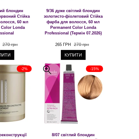
лий блондин
9/36 дуже світлий блондин
ервоний Стійка
золотисто-фіолетовий Стійка
олосся, 60 мл
фарба для волосся, 60 мл
 Color Londa
Permanent Color Londa
ssional
Professional (Термін 07.2026)
270 грн
270 грн
265 ГРН
ПИТИ
КУПИТИ
-2%
-15%
реконструкції
8/07 світлий блондин