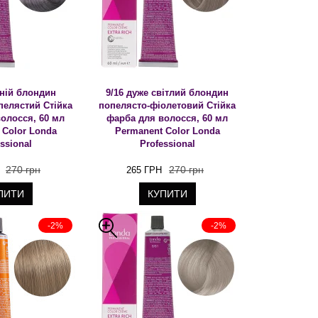
дній блондин
9/16 дуже світлий блондин
пелястий Стійка
попелясто-фіолетовий Стійка
олосся, 60 мл
фарба для волосся, 60 мл
 Color Londa
Permanent Color Londa
ssional
Professional
270 грн
270 грн
265 ГРН
ПИТИ
КУПИТИ
-2%
-2%