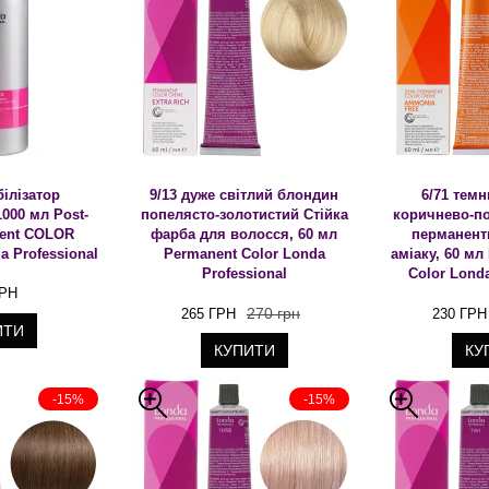
білізатор
9/13 дуже світлий блондин
6/71 тем
000 мл Post-
попелясто-золотистий Стійка
коричнево-по
ment COLOR
фарба для волосся, 60 мл
перманент
 Professional
Permanent Color Londa
аміаку, 60 мл
Professional
Color Londa
ГРН
270 грн
265 ГРН
230 ГРН
ИТИ
КУПИТИ
КУ
-15%
-15%