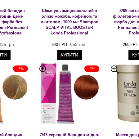
тлий блондин
Шампунь зміцнювальний з
8/65 світ
товий Демі-
олією жожоба, кофеїном та
фіолетово-ч
 фарба без
ментолом, 1000 мл Shampoo
фарба для в
Demi-Permanent
SCALP VITAL BOOSTER
Permanent
Professional
Londa Professional
Profe
235 грн
653 грн
640 ГРН
265 ГРН
ИТИ
КУПИТИ
КУ
-2%
-2%
вий блондин
7/43 середній блондин мідно-
Маска для 