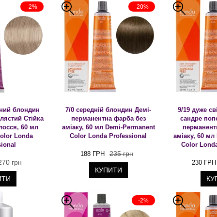
-2%
-20%
ьний блондин
7/0 середній блондин Демі-
9/19 дуже с
лястий Стійка
перманентна фарба без
сандре поп
лосся, 60 мл
аміаку, 60 мл Demi-Permanent
перманент
olor Londa
Color Londa Professional
аміаку, 60 мл
sional
Color Londa
235 грн
188 ГРН
270 грн
230 ГРН
КУПИТИ
ИТИ
КУ
-2%