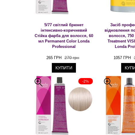
5/77 світлий брюнет
Засіб профе
інтенсивно-коричневий
відновлення п
Стійка фарба для волосся, 60
волосся, 750
мл Permanent Color Londa
Treatment VI
Professional
Londa Pro
270 грн
265 ГРН
1057 ГРН
КУПИТИ
КУП
-2%