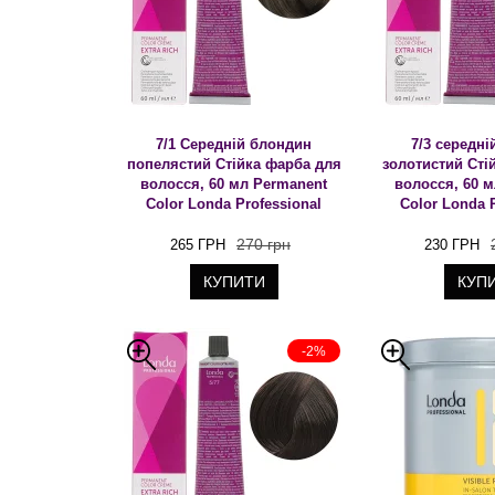
7/1 Середній блондин
7/3 середн
попелястий Стійка фарба для
золотистий Сті
волосся, 60 мл Permanent
волосся, 60 
Color Londa Professional
Color Londa 
270 грн
265 ГРН
230 ГРН
КУПИТИ
КУП
-2%