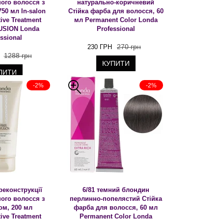
ого волосся з
натурально-коричневий
50 мл In-salon
Стійка фарба для волосся, 60
ive Treatment
мл Permanent Color Londa
USION Londa
Professional
ssional
270 грн
230 ГРН
1288 грн
КУПИТИ
ПИТИ
-2%
-2%
реконструкції
6/81 темний блондин
ого волосся з
перлинно-попелястий Стійка
ом, 200 мл
фарба для волосся, 60 мл
ive Treatment
Permanent Color Londa