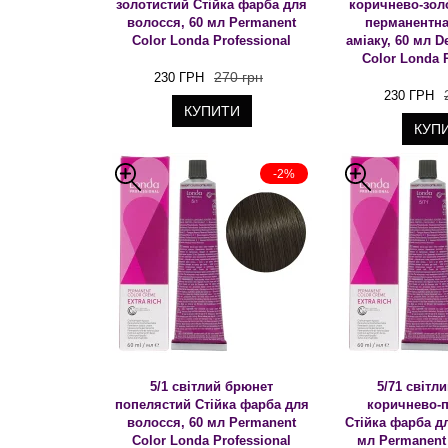
золотистий Стійка фарба для
коричнево-зол
волосся, 60 мл Permanent
перманентна
Color Londa Professional
аміаку, 60 мл 
Color Londa 
270 грн
230 ГРН
230 ГРН
КУПИТИ
КУП
-2%
5/1 світлий брюнет
5/71 світл
попелястий Стійка фарба для
коричнево-
волосся, 60 мл Permanent
Стійка фарба д
Color Londa Professional
мл Permanent