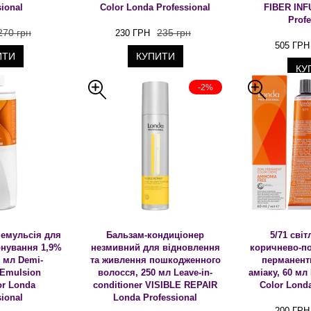
sional
Color Londa Professional
FIBER INF
Profe
270 грн
235 грн
230 ГРН
505 ГРН
ИТИ
КУПИТИ
КУ
-2%
емульсія для
Бальзам-кондиціонер
5/71 сві
онування 1,9%
незмивний для відновлення
коричнево-по
00 мл Demi-
та живлення пошкодженного
перманент
 Emulsion
волосся, 250 мл Leave-in-
аміаку, 60 мл
or Londa
conditioner VISIBLE REPAIR
Color Londa
sional
Londa Professional
200 ГРН