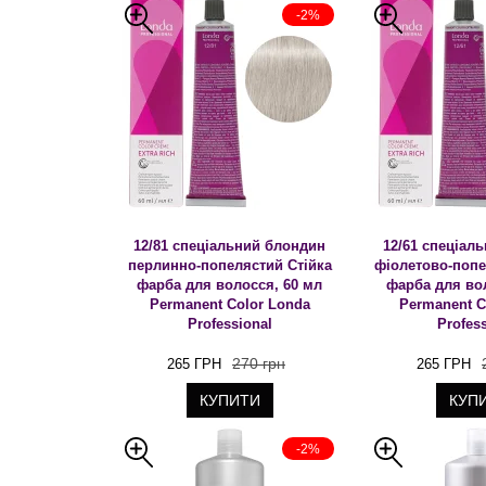
-2%
12/81 спеціальний блондин
12/61 спеціал
перлинно-попелястий Стійка
фіолетово-попе
фарба для волосся, 60 мл
фарба для во
Permanent Color Londa
Permanent C
Professional
Profes
270 грн
265 ГРН
265 ГРН
КУПИТИ
КУП
-2%