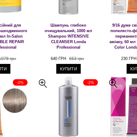
сійний для
Шампунь глибоко
9/16 дуже с
ошкодженного
очищувальний, 1000 мл
попелясто-фі
 мл In-Salon
Shampoo INTENSIVE
перманент
SIBLE REPAIR
CLEANSER Londa
аміаку, 60 мл
fessional
Professional
Color Londa
1079 грн
653 грн
640 ГРН
230 ГРН
ИТИ
КУПИТИ
КУ
-2%
-2%