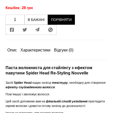
Кешбек: 28 грн
В БАЖАНІ
ПОРІВНЯТИ
Опис
Характеристики
Відгуки
(0)
Паста волокниста для стайлінгу з ефектом
павутини Spider Head Re-Styling Nouvelle
Засіб
Spider Head
надає зачісці
текстуру
, необхідну для створення
ефекту скуйовдженого волосся
.
Пом`якшує і зволожує волосся.
Цей засіб допоможе вам на
фінальній стадії укладання
пригладити
окремі волоски і довести готову зачіску до досконалості.