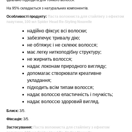
Ідеально підходить для тонкого волосся.
На 95% складається з натуральних компонентів.
Особливості продукту:
Паста волокниста для стайлінгу з ефектом
павутини, 100 мл Spider Head Re-Styling Nouvelle
надійно фіксує всі волоски;
забезпечує тривалу дію;
не обтяжує і не склеює волосся;
має легку ниткоподібну структуру;
не жирнить волосся;
надає локонам природного вигляду;
допомагає створювати креативне
укладання;
підходить всім типам волосся;
надає волоссю еластичність і гнучкість;
надає волоссю здоровий вигляд.
Блиск:
3/5.
Фіксація:
3/5.
Застосування:
Паста волокниста для стайлінгу з ефектом