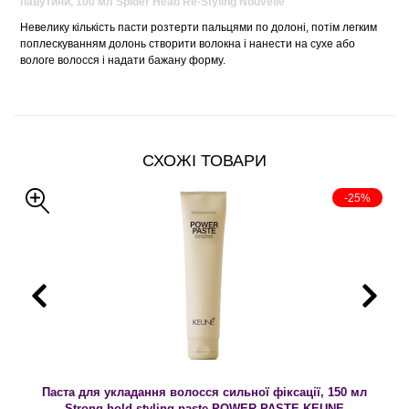
павутини, 100 мл Spider Head Re-Styling Nouvelle
Невелику кількість пасти розтерти пальцями по долоні, потім легким
поплескуванням долонь створити волокна і нанести на сухе або
вологе волосся і надати бажану форму.
СХОЖІ ТОВАРИ
-25%
Паста для укладання волосся сильної фіксації, 150 мл
Strong hold styling paste POWER PASTE KEUNE