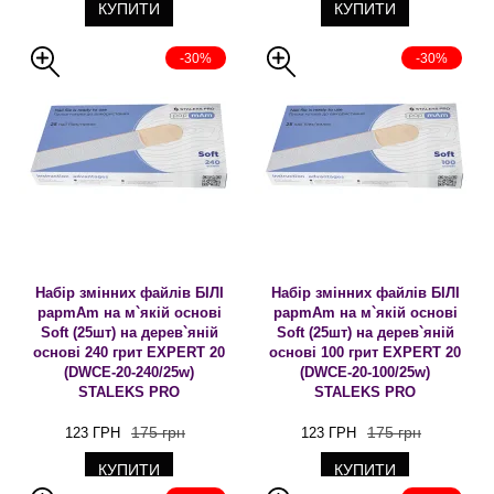
КУПИТИ
КУПИТИ
-30%
-30%
Набір змінних файлів БІЛІ
Набір змінних файлів БІЛІ
papmAm на м`якій основі
papmAm на м`якій основі
Soft (25шт) на дерев`яній
Soft (25шт) на дерев`яній
основі 240 грит EXPERT 20
основі 100 грит EXPERT 20
(DWCE-20-240/25w)
(DWCE-20-100/25w)
STALEKS PRO
STALEKS PRO
175 грн
175 грн
123 ГРН
123 ГРН
КУПИТИ
КУПИТИ