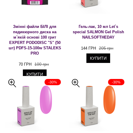
Змінні файли БІЛІ для
Гель-лак, 10 мл Let`s
педикюрного диска на
special SALMON Gel Polish
м`якій основі 100 грит
NAILSOFTHEDAY
EXPERT PODODISC "S" (50
шт) PDFS-15-100w STALEKS
205 грн
144 ГРН
PRO
КУПИТИ
100 грн
70 ГРН
КУПИТИ
-30%
-30%