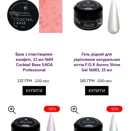
База з пластівцями-
Гель рідкий для
конфеті, 13 мл №04
укріплення натуральних
Cocktail Base SAGA
нігтів F.O.X Aurora Shine
Professional
Gel №003, 15 мл
220 грн
330 грн
132 ГРН
165 ГРН
КУПИТИ
КУПИТИ
-50%
-50%