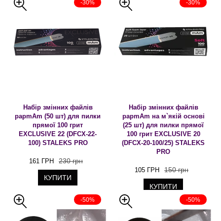
-30%
-30%
Набір змінних файлів
Набір змінних файлів
papmAm (50 шт) для пилки
papmAm на м`якій основі
прямої 100 грит
(25 шт) для пилки прямої
EXCLUSIVE 22 (DFCX-22-
100 грит EXCLUSIVE 20
100) STALEKS PRO
(DFCX-20-100/25) STALEKS
PRO
230 грн
161 ГРН
150 грн
105 ГРН
КУПИТИ
КУПИТИ
-50%
-50%