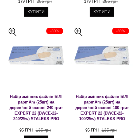
255 грн
255 грн
179 ГРН
179 ГРН
КУПИТИ
КУПИТИ
-30%
-30%
Набір змінних файлів БІЛІ
Набір змінних файлів БІЛІ
papmAm (25шт) на
papmAm (25шт) на
дерев`яній основі 240 грит
дерев`яній основі 100 грит
EXPERT 22 (DWCE-22-
EXPERT 22 (DWCE-22-
240/25w) STALEKS PRO
100/25w) STALEKS PRO
135 грн
135 грн
95 ГРН
95 ГРН