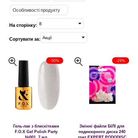
Особливості продукту
8
На сторінку:
Акції
Сортувати за:
-50%
-29%
Гель-лак з блискітками
Змінні файли БІЛІ для
F.O.X Gel Polish Party
педикюрного диска 240
№001, 7 мл
грит EXPERT PODODISC