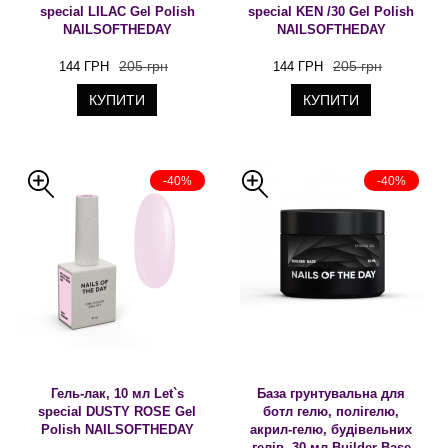
special LILAC Gel Polish
special KEN /30 Gel Polish
NAILSOFTHEDAY
NAILSOFTHEDAY
205 грн
205 грн
144 ГРН
144 ГРН
КУПИТИ
КУПИТИ
-40%
-40%
Гель-лак, 10 мл Let`s
База грунтувальна для
special DUSTY ROSE Gel
ботл гелю, полігелю,
Polish NAILSOFTHEDAY
акрил-гелю, будівельних
гелів, 30 мл Builder Base