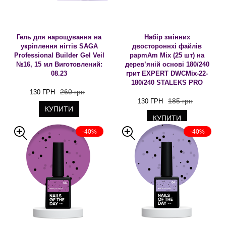
Гель для нарощування на
Набір змінних
укріплення нігтів SAGA
двостороннхі файлів
Professional Builder Gel Veil
papmAm Mix (25 шт) на
№16, 15 мл Виготовлений:
дерев’яній основі 180/240
08.23
грит EXPERT DWCMix-22-
180/240 STALEKS PRO
260 грн
130 ГРН
185 грн
130 ГРН
КУПИТИ
КУПИТИ
-40%
-40%