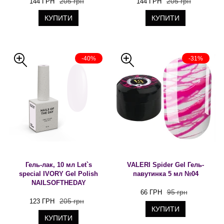
205 грн
205 грн
144 ГРН
144 ГРН
КУПИТИ
КУПИТИ
-40%
-31%
Гель-лак, 10 мл Let`s
VALERI Spider Gel Гель-
special IVORY Gel Polish
павутинка 5 мл №04
NAILSOFTHEDAY
95 грн
66 ГРН
205 грн
123 ГРН
КУПИТИ
КУПИТИ