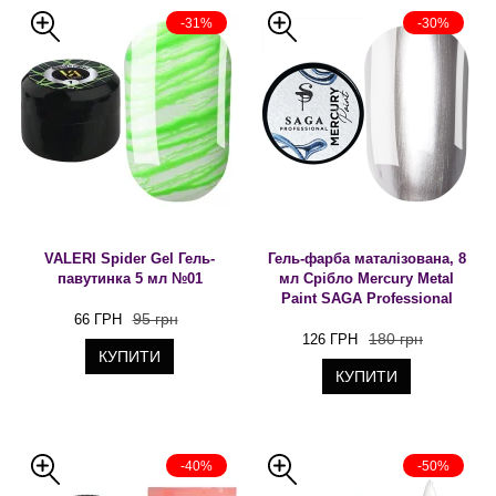
-31%
-30%
VALERI Spider Gel Гель-
Гель-фарба маталізована, 8
павутинка 5 мл №01
мл Срібло Mercury Metal
Paint SAGA Professional
95 грн
66 ГРН
180 грн
126 ГРН
КУПИТИ
КУПИТИ
-40%
-50%